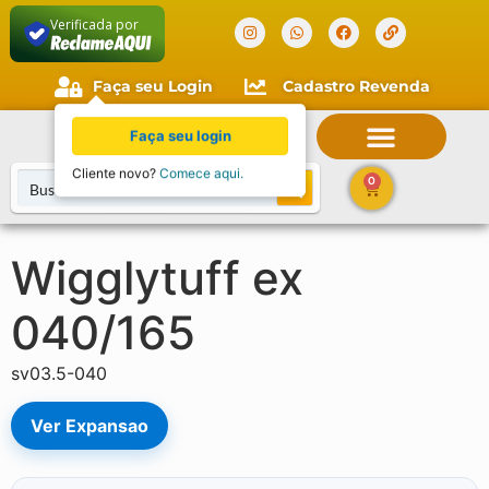
Verificada por
Faça seu Login
Cadastro Revenda
Faça seu login
Cliente novo?
Comece aqui.
0
Wigglytuff ex
040/165
sv03.5-040
Ver Expansao