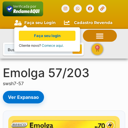
Verificada por
Faça seu Login
Cadastro Revenda
Faça seu login
Cliente novo?
Comece aqui.
0
Emolga 57/203
swsh7-57
Ver Expansao