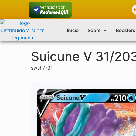
Verificada por
Início
Sobre
Boosters
Suicune V 31/20
swsh7-31