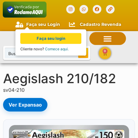
Verificada por
Faça seu Login
Cadastro Revenda
Faça seu login
Cliente novo?
Comece aqui.
0
Aegislash 210/182
sv04-210
Ver Expansao