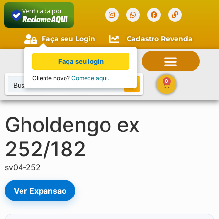
Verificada por
Faça seu Login
Cadastro Revenda
Faça seu login
Cliente novo?
Comece aqui.
0
Gholdengo ex
252/182
sv04-252
Ver Expansao