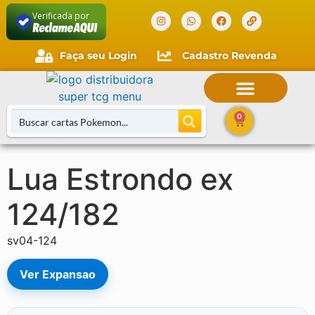
Verificada por
Faça seu Login
Cadastro Revenda
Faça seu login
Cliente novo?
Comece aqui.
0
Lua Estrondo ex
Buscar Cartas
124/182
sv04-124
Ver Expansao