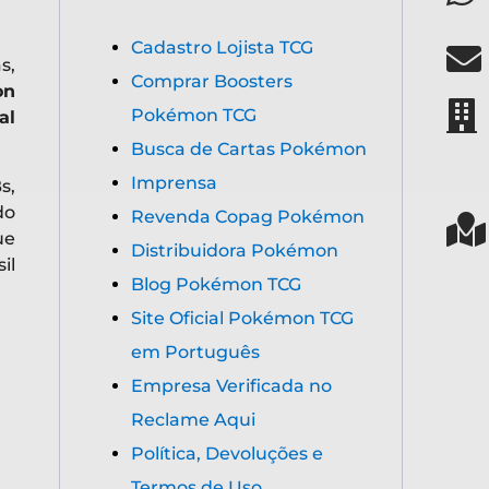
Cadastro Lojista TCG
s,
Comprar Boosters
on
Pokémon TCG
al
Busca de Cartas Pokémon
Imprensa
s,
do
Revenda Copag Pokémon
ue
Distribuidora Pokémon
il
Blog Pokémon TCG
Site Oficial Pokémon TCG
em Português
Empresa Verificada no
Reclame Aqui
Política, Devoluções e
Termos de Uso