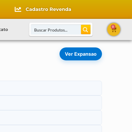
Cadastro Revenda
0
tato
Ver Expansao