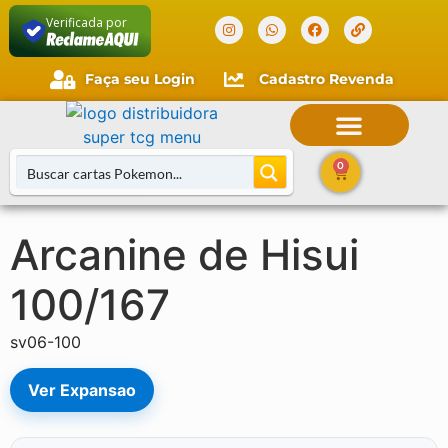
Verificada por
Faça seu Login
Cadastro Revenda
Faça seu login
Cliente novo?
Comece aqui.
0
Arcanine de Hisui
100/167
sv06-100
Ver Expansao