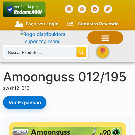
Verificada por
Faça seu Login
Cadastro Revenda
0
Amoonguss 012/195
Buscar Cartas
swsh12-012
Ver Expansao