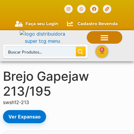
Verificada por
Faça seu Login
Cadastro Revenda
0
Brejo Gapejaw
Buscar Cartas
213/195
swsh12-213
Ver Expansao