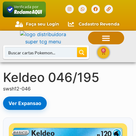
Verificada por
Faça seu Login
Cadastro Revenda
Faça seu login
Cliente novo?
Comece aqui.
0
Keldeo 046/195
Buscar Cartas
swsh12-046
Ver Expansao