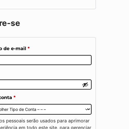
re-se
o de e-mail
*
 conta
*
os pessoais serão usados para aprimorar
eriência em todo este site, para gerenciar