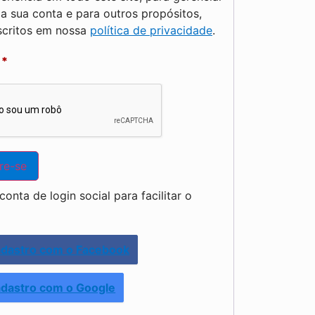
a sua conta e para outros propósitos,
critos em nossa
política de privacidade
.
a
*
re-se
onta de login social para facilitar o
dastro com o Facebook
dastro com o Google