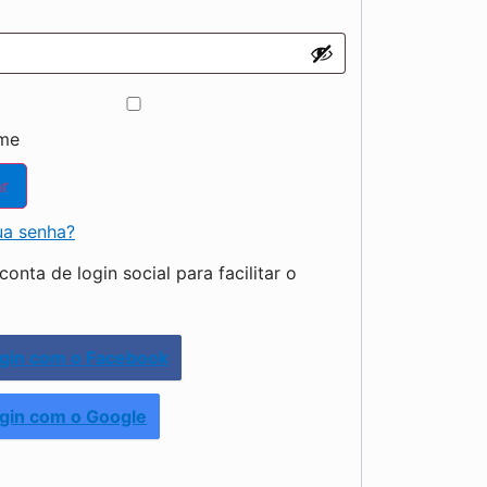
me
r
ua senha?
onta de login social para facilitar o
gin com o Facebook
gin com o Google