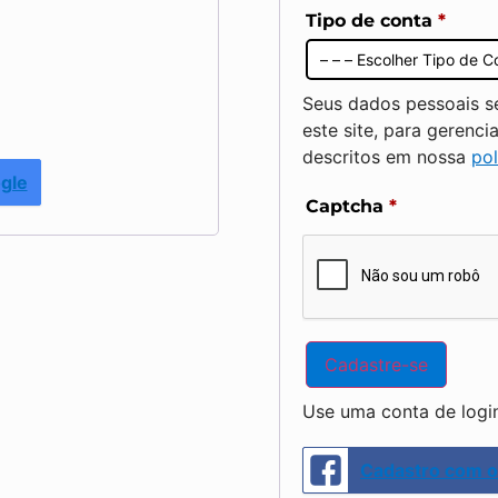
Tipo de conta
*
Seus dados pessoais s
este site, para gerenc
descritos em nossa
pol
gle
Captcha
*
Cadastre-se
Use uma conta de login 
Cadastro com 