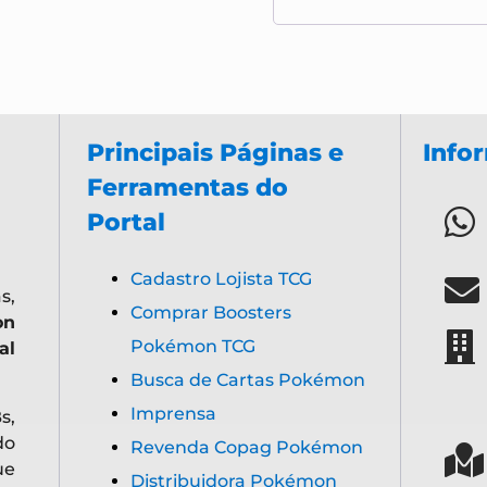
Principais Páginas e
Info
Ferramentas do
Portal
Cadastro Lojista TCG
s,
Comprar Boosters
on
Pokémon TCG
al
Busca de Cartas Pokémon
Imprensa
s,
do
Revenda Copag Pokémon
ue
Distribuidora Pokémon