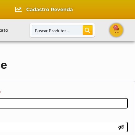
Cadastro Revenda
0
tato
se
*