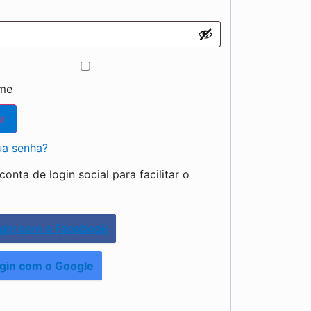
me
r
ua senha?
onta de login social para facilitar o
gin com o Facebook
gin com o Google