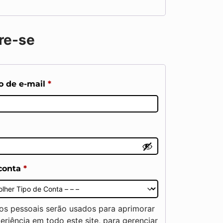
re-se
o de e-mail
*
 conta
*
os pessoais serão usados para aprimorar
eriência em todo este site, para gerenciar