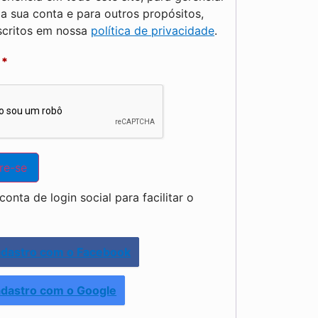
a sua conta e para outros propósitos,
critos em nossa
política de privacidade
.
a
*
re-se
onta de login social para facilitar o
dastro com o Facebook
dastro com o Google