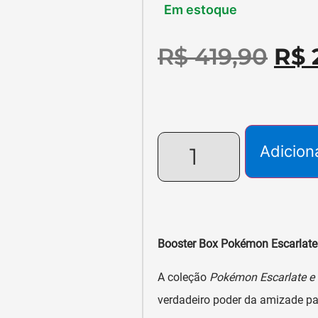
Em estoque
R$
419,90
R$
Adicion
Booster Box Pokémon Escarlate 
A coleção
Pokémon Escarlate e 
verdadeiro poder da amizade p