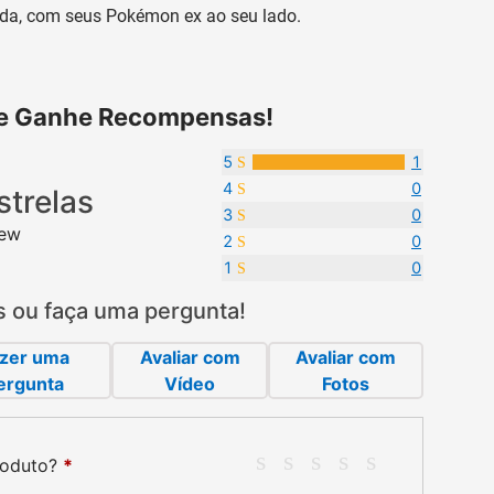
nda, com seus Pokémon ex ao seu lado.
 e Ganhe Recompensas!
5
1
4
0
strelas
3
0
iew
2
0
1
0
s ou faça uma pergunta!
zer uma
Avaliar com
Avaliar com
ergunta
Vídeo
Fotos
roduto?
*