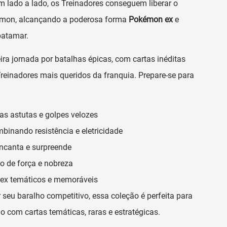
m lado a lado, os Treinadores conseguem liberar o
émon, alcançando a poderosa forma
Pokémon ex
e
patamar.
ra jornada por batalhas épicas, com cartas inéditas
inadores mais queridos da franquia. Prepare-se para
cas astutas e golpes velozes
mbinando resistência e eletricidade
encanta e surpreende
lo de força e nobreza
ex temáticos e memoráveis
r seu baralho competitivo, essa coleção é perfeita para
 com cartas temáticas, raras e estratégicas.