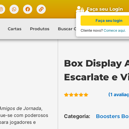
Faça seu Login
Faça seu login
Cartas
Produtos
Buscar Cartas
Blog
Contat
Cliente novo?
Comece aqui.
Box Display 
Escarlate e V
(
1
avaliaç
Avaliado como
1
5.00
de 5, com baseado
 Amigos de Jornada
,
em
avaliação de
aque-se com poderosos
cliente
Categoria:
Boosters Box
para jogadores e