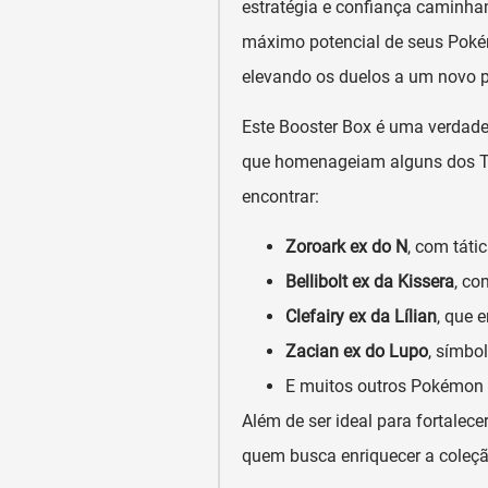
estratégia e confiança caminha
máximo potencial de seus Pok
elevando os duelos a um novo 
Este Booster Box é uma verdadei
que homenageiam alguns dos Tre
encontrar:
Zoroark ex do N
, com táti
Bellibolt ex da Kissera
, co
Clefairy ex da Lílian
, que 
Zacian ex do Lupo
, símbo
E muitos outros Pokémon 
Além de ser ideal para fortalece
quem busca enriquecer a coleção