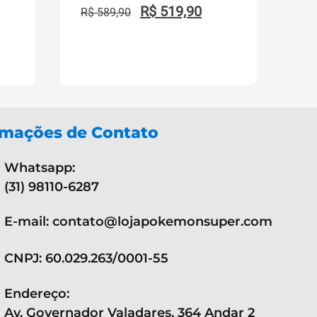
R$
519,90
R$
589,90
rmações de Contato
Whatsapp:
(31) 98110-6287
E-mail: contato@lojapokemonsuper.com
CNPJ: 60.029.263/0001-55
Endereço:
Av. Governador Valadares, 364 Andar 2