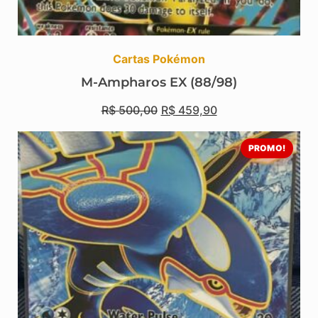
Cartas Pokémon
M-Ampharos EX (88/98)
R$
500,00
R$
459,90
PROMO!