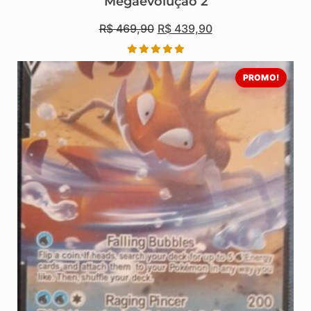
Megaevolução 2
R$
469,90
R$
439,90
PROMO!