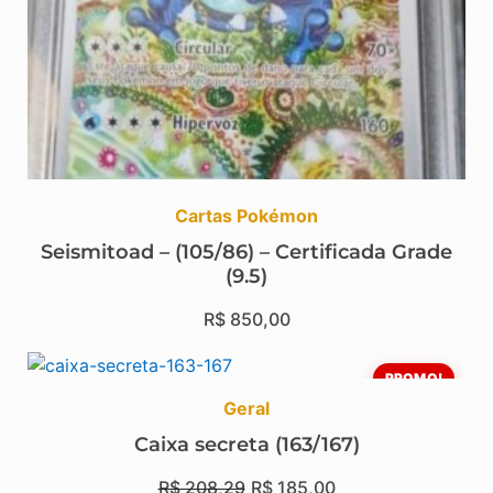
Cartas Pokémon
Seismitoad – (105/86) – Certificada Grade
(9.5)
R$
850,00
PROMO!
Geral
Caixa secreta (163/167)
R$
208,29
R$
185,00