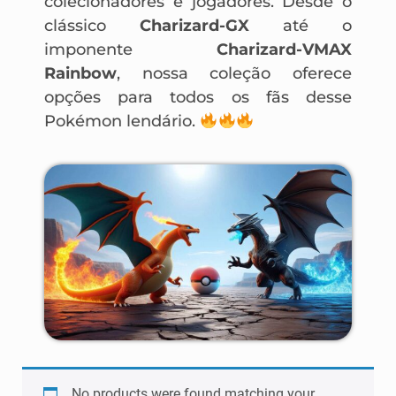
colecionadores e jogadores. Desde o
clássico
Charizard-GX
até o
imponente
Charizard-VMAX
Rainbow
, nossa coleção oferece
opções para todos os fãs desse
Pokémon lendário.
No products were found matching your