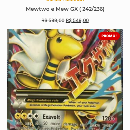
Mewtwo e Mew GX ( 242/236)
R$
599,00
R$
549,00
PROMO!