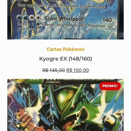
Cartas Pokémon
Kyogre EX (148/160)
R$
145,00
R$
100,00
PROMO!