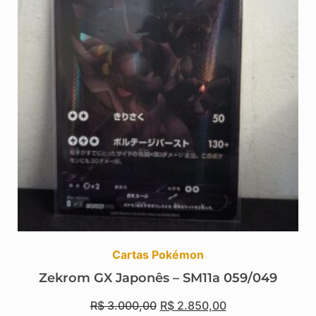
Cartas Pokémon
Zekrom GX Japonês – SM11a 059/049
R$
3.000,00
R$
2.850,00