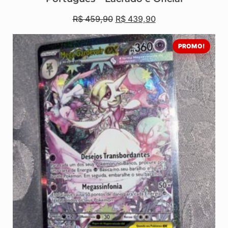
R$
459,90
R$
439,90
PROMO!