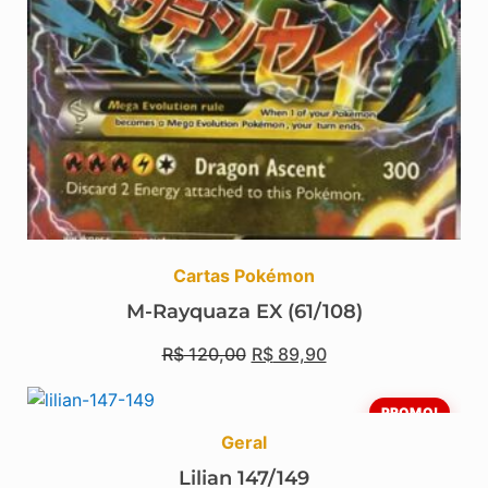
Cartas Pokémon
M-Rayquaza EX (61/108)
R$
120,00
R$
89,90
PROMO!
Geral
Lilian 147/149