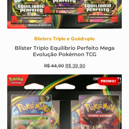
Blisters Triplo e Quádruplo
Blister Triplo Equilíbrio Perfeito Mega
Evolução Pokémon TCG
R$
44,90
R$
39,90
PROMO!