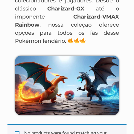
colecionadores e jogadores. Desde o
clássico
Charizard-GX
até o
imponente
Charizard-VMAX
Rainbow
, nossa coleção oferece
opções para todos os fãs desse
Pokémon lendário.
No products were found matching your