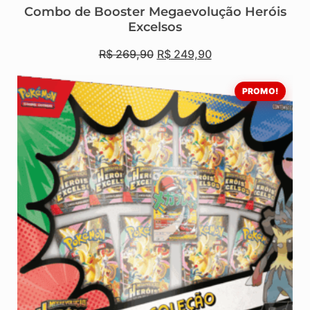
Combo de Booster Megaevolução Heróis
Excelsos
R$
269,90
R$
249,90
PROMO!