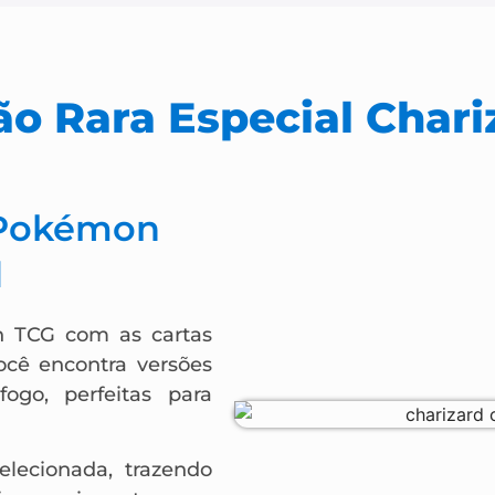
ão Rara Especial Chari
 Pokémon
d
n TCG com as cartas
você encontra versões
go, perfeitas para
elecionada, trazendo