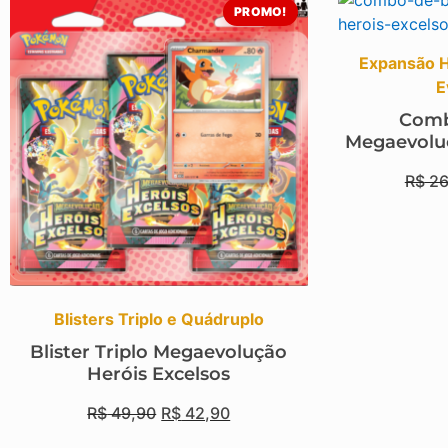
PROMO!
Expansão H
E
Comb
Megaevoluç
R$
26
Blisters Triplo e Quádruplo
Blister Triplo Megaevolução
Heróis Excelsos
R$
49,90
R$
42,90