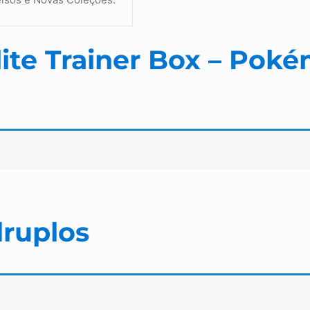
lite Trainer Box – Pok
druplos