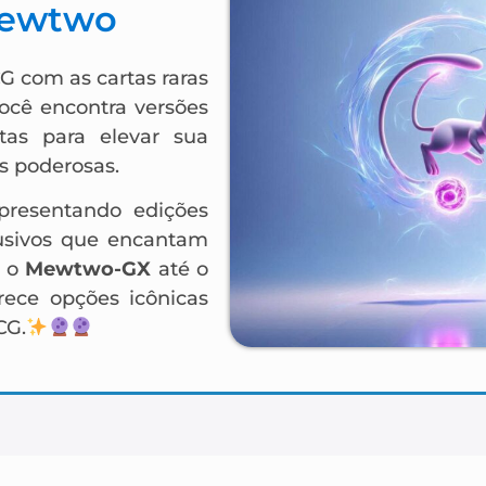
Mewtwo
G com as cartas raras
você encontra versões
tas para elevar sua
s poderosas.
presentando edições
clusivos que encantam
o o
Mewtwo-GX
até o
erece opções icônicas
CG.