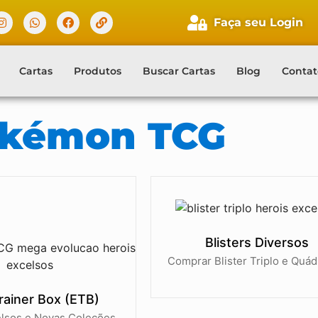
Faça seu Login
Cartas
Produtos
Buscar Cartas
Blog
Contat
okémon TCG
Blisters Diversos
Comprar Blister Triplo e Quád
Trainer Box (ETB)
elsos e Novas Coleções.