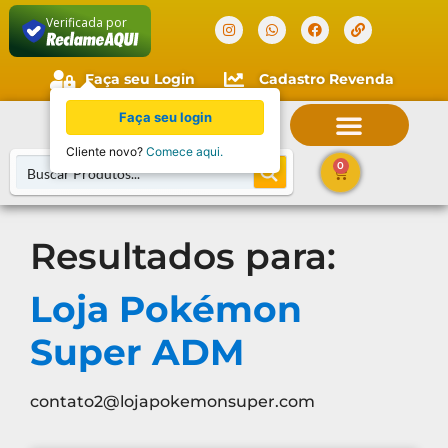
Verificada por
Faça seu Login
Cadastro Revenda
Faça seu login
Cliente novo?
Comece aqui.
0
Resultados para:
Loja Pokémon
Super ADM
contato2@lojapokemonsuper.com