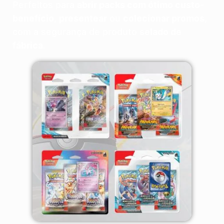
Perfeitos para
abrir packs com ótimo custo-
benefício
,
presentear
ou
colecionar promos
,
com a segurança de produto
selado de
fábrica
.