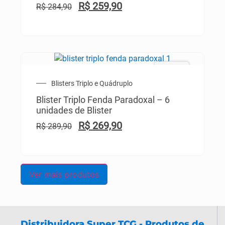
R$
259,90
R$
284,90
PROMO!
Blisters Triplo e Quádruplo
Blister Triplo Fenda Paradoxal – 6
unidades de Blister
R$
269,90
R$
289,90
Ver mais produtos
Distribuidora Super TCG - Produtos de