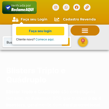
Verificada por
Faça seu Login
Cadastro Revenda
Faça seu login
Cliente novo?
Comece aqui.
0
Blisters Triplo e
Quádruplo
Blister Triplo e Quádruplo
são embalagens
lacradas do Pokémon TCG que trazem
3 ou 4
boosters
, geralmente com
card promocional
.