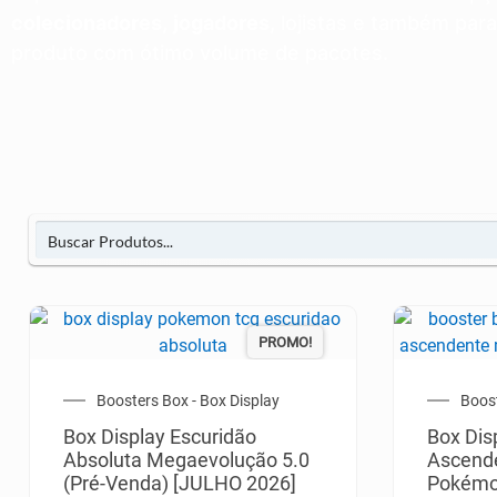
colecionadores
,
jogadores
, lojistas e também pa
produto com ótimo volume de pacotes.
PROMO!
Boosters Box - Box Display
Boost
Box Display Escuridão
Box Dis
Absoluta Megaevolução 5.0
Ascend
(Pré-Venda) [JULHO 2026]
Pokém