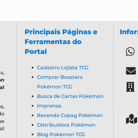
Principais Páginas e
Info
Ferramentas do
Portal
Cadastro Lojista TCG
s,
Comprar Boosters
on
Pokémon TCG
al
Busca de Cartas Pokémon
Imprensa
s,
do
Revenda Copag Pokémon
ue
Distribuidora Pokémon
il
Blog Pokémon TCG