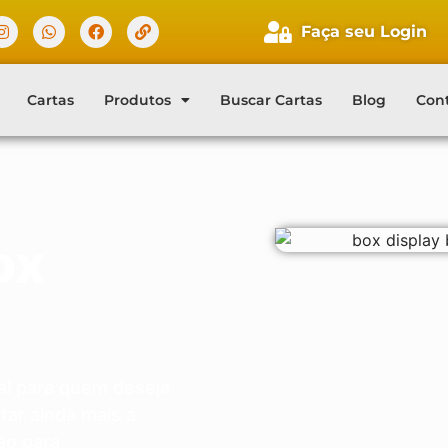
Faça seu Login
Faça seu login
Cartas
Produtos
Buscar Cartas
Blog
Con
Cliente novo?
Comece aqui.
ox
al para quem deseja
tar ainda mais a
ão para