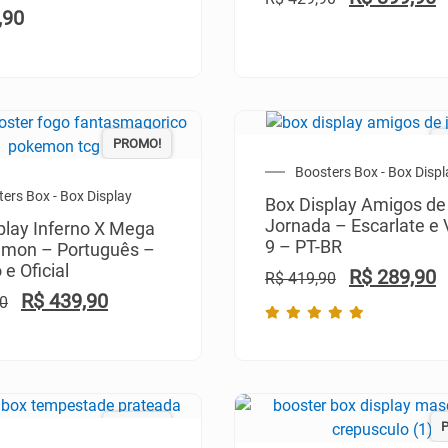
,90
PROMO!
Boosters Box - Box Displ
ers Box - Box Display
Box Display Amigos de
Jornada – Escarlate e 
play Inferno X Mega
9 – PT-BR
émon – Português –
e Oficial
R$
289,90
R$
419,90
R$
439,90
0
PROMO!