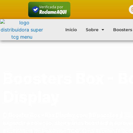
Verificada por
Início
Sobre
Boosters
Boosters Box - B
Display
O
Booster Box - Box Display com 36 pacotes
é ide
expandir a coleção
,
abrir vários boosters
e aprovei
experiência do
Pokémon TCG
. Uma excelente opç