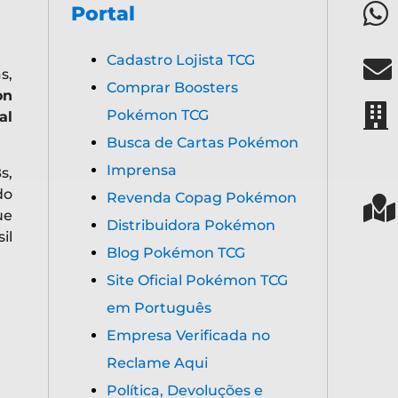
Portal
Cadastro Lojista TCG
s,
Comprar Boosters
on
Pokémon TCG
al
Busca de Cartas Pokémon
Imprensa
s,
do
Revenda Copag Pokémon
ue
Distribuidora Pokémon
il
Blog Pokémon TCG
Site Oficial Pokémon TCG
em Português
Empresa Verificada no
Reclame Aqui
Política, Devoluções e