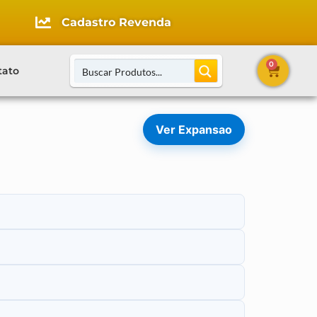
Cadastro Revenda
0
tato
Ver Expansao