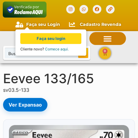
Verificada por
Faça seu Login
Cadastro Revenda
Faça seu login
Cliente novo?
Comece aqui.
0
Eevee 133/165
sv03.5-133
Ver Expansao