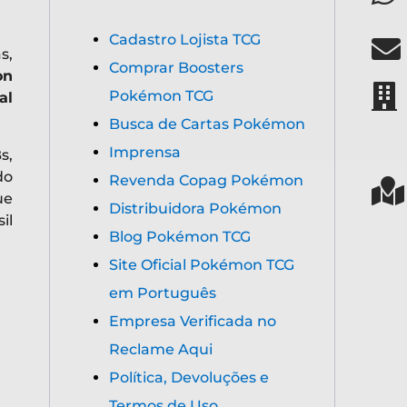
Cadastro Lojista TCG
s,
Comprar Boosters
on
Pokémon TCG
al
Busca de Cartas Pokémon
Imprensa
s,
do
Revenda Copag Pokémon
ue
Distribuidora Pokémon
il
Blog Pokémon TCG
Site Oficial Pokémon TCG
em Português
Empresa Verificada no
Reclame Aqui
Política, Devoluções e
Termos de Uso