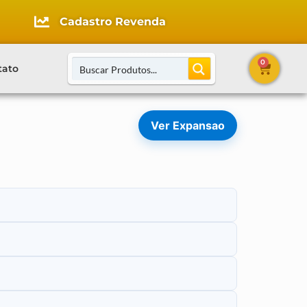
Cadastro Revenda
0
tato
Ver Expansao