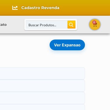
Cadastro Revenda
0
tato
Ver Expansao