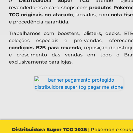
A
Distribuidora Super TCG
atende lojista
revendedores e card shops com
produtos Pokém
TCG originais no atacado
, lacrados, com
nota fisc
e procedência garantida.
Trabalhamos com boosters, blisters, decks, ETB
coleções especiais e pré-vendas, oferecen
condições B2B para revenda
, reposição de estoq
e crescimento das vendas em todo o Bras
exclusivamente para lojas.
Distribuidora Super TCG 2026
| Pokémon e seus r