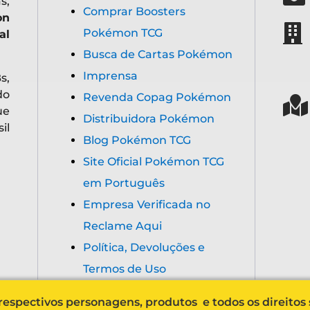
s,
Comprar Boosters
on
Pokémon TCG
al
Busca de Cartas Pokémon
Imprensa
s,
do
Revenda Copag Pokémon
ue
Distribuidora Pokémon
il
Blog Pokémon TCG
Site Oficial Pokémon TCG
em Português
Empresa Verificada no
Reclame Aqui
Política, Devoluções e
Termos de Uso
espectivos personagens, produtos e todos os direitos