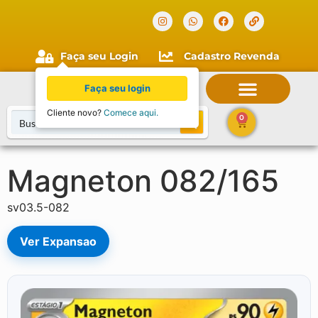
Verificada por
Faça seu Login
Cadastro Revenda
Faça seu login
Cliente novo?
Comece aqui.
0
Magneton 082/165
sv03.5-082
Ver Expansao