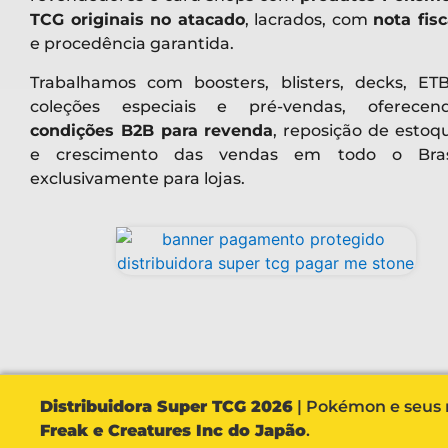
TCG originais no atacado
, lacrados, com
nota fisc
e procedência garantida.
Trabalhamos com boosters, blisters, decks, ETB
coleções especiais e pré-vendas, oferecen
condições B2B para revenda
, reposição de estoq
e crescimento das vendas em todo o Bras
exclusivamente para lojas.
Distribuidora Super TCG 2026
| Pokémon e seus r
Freak e Creatures Inc do Japão
.