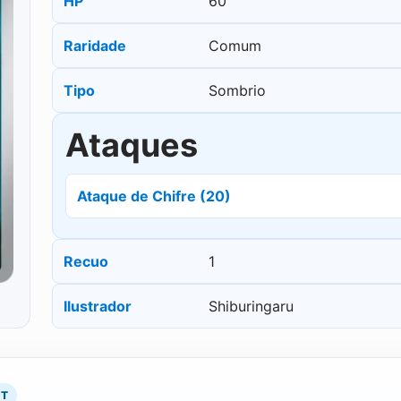
HP
60
Raridade
Comum
Tipo
Sombrio
Ataques
Ataque de Chifre (20)
Recuo
1
Ilustrador
Shiburingaru
RT