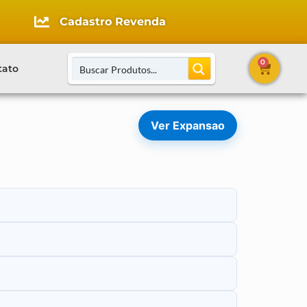
Cadastro Revenda
0
tato
Ver Expansao