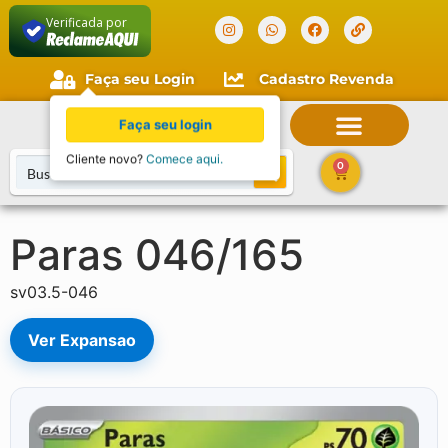
Verificada por
Faça seu Login
Cadastro Revenda
Faça seu login
Cliente novo?
Comece aqui.
0
Paras 046/165
sv03.5-046
Ver Expansao