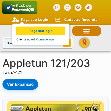
Verificada por
Faça seu Login
Cadastro Revenda
Faça seu login
Cliente novo?
Comece aqui.
0
Appletun 121/203
swsh7-121
Ver Expansao