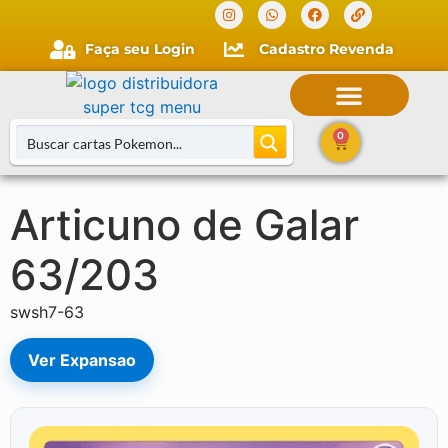
Faça seu Login
Cadastro Revenda
0
Articuno de Galar
Buscar Cartas
63/203
swsh7-63
Ver Expansao