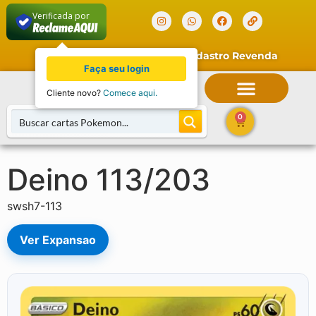
Verificada por
Faça seu Login
Cadastro Revenda
Faça seu login
Cliente novo?
Comece aqui.
0
Deino 113/203
swsh7-113
Ver Expansao