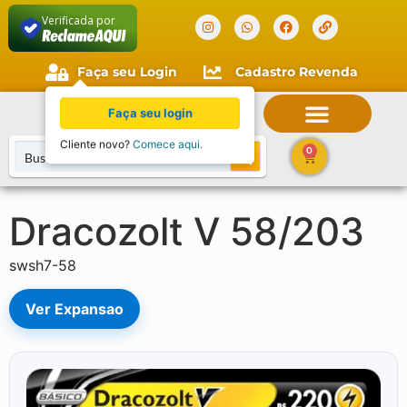
Verificada por
Faça seu Login
Cadastro Revenda
Faça seu login
Cliente novo?
Comece aqui.
0
Dracozolt V 58/203
swsh7-58
Ver Expansao