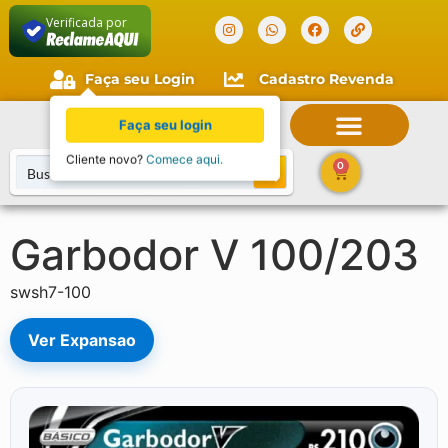
Verificada por
Faça seu Login
Cadastro Revenda
Faça seu login
Cliente novo?
Comece aqui.
0
Garbodor V 100/203
swsh7-100
Ver Expansao