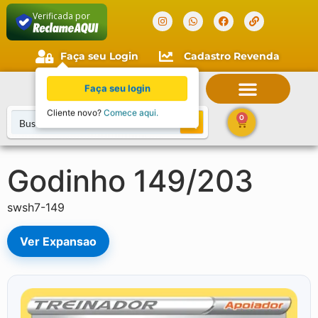
Verificada por
Faça seu Login
Cadastro Revenda
Faça seu login
Cliente novo?
Comece aqui.
0
Godinho 149/203
swsh7-149
Ver Expansao