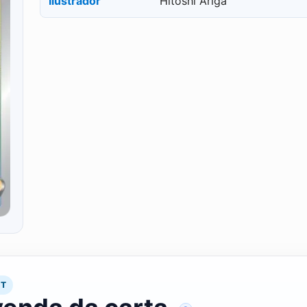
Ilustrador
Hitoshi Ariga
RT