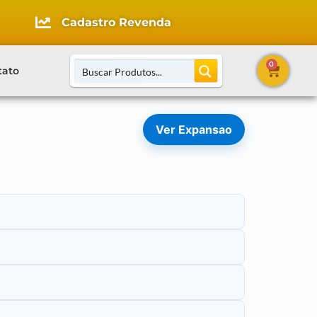
Cadastro Revenda
0
tato
Ver Expansao