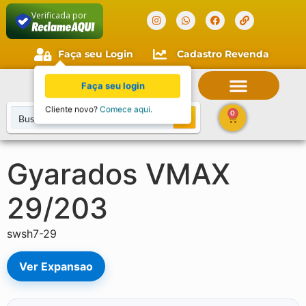
Verificada por
Faça seu Login
Cadastro Revenda
Faça seu login
Cliente novo?
Comece aqui.
0
Gyarados VMAX
29/203
swsh7-29
Ver Expansao