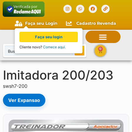
Verificada por
Faça seu Login
Cadastro Revenda
Faça seu login
Cliente novo?
Comece aqui.
0
Imitadora 200/203
swsh7-200
Ver Expansao