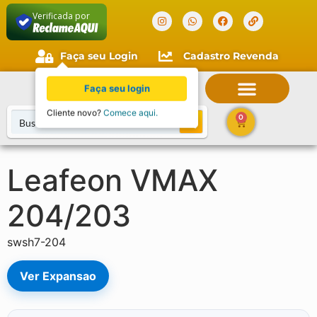
Verificada por
Faça seu Login
Cadastro Revenda
Faça seu login
Cliente novo?
Comece aqui.
0
Leafeon VMAX
204/203
swsh7-204
Ver Expansao