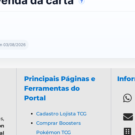
venda da carta
?
em 03/08/2026
Principais Páginas e
Info
Ferramentas do
Portal
Cadastro Lojista TCG
s,
Comprar Boosters
on
Pokémon TCG
al