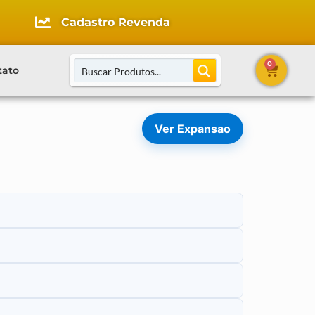
Cadastro Revenda
0
tato
Ver Expansao