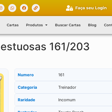
Faça seu Login
Cartas
Produtos
Buscar Cartas
Blog
Con
estuosas 161/203
Numero
161
Categoria
Treinador
Raridade
Incomum