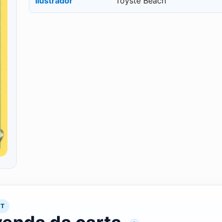
Ilustrador
Toyste Beach
RT