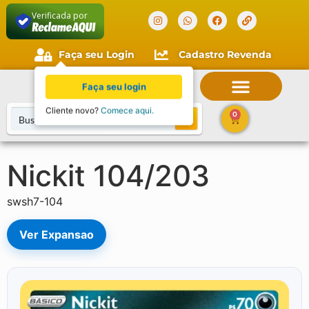
Verificada por
Faça seu Login
Cadastro Revenda
Faça seu login
Cliente novo?
Comece aqui.
0
Nickit 104/203
swsh7-104
Ver Expansao