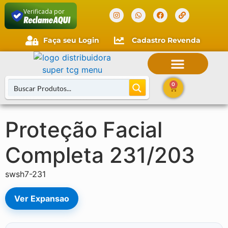
Verificada por
Faça seu Login
Cadastro Revenda
0
Proteção Facial
Buscar Cartas
Completa 231/203
swsh7-231
Ver Expansao