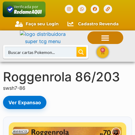
Verificada por
Faça seu Login
Cadastro Revenda
0
Roggenrola 86/203
Buscar Cartas
swsh7-86
Ver Expansao