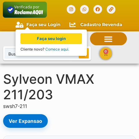
Verificada por
Faça seu Login
Cadastro Revenda
Faça seu login
Cliente novo?
Comece aqui.
0
Sylveon VMAX
211/203
swsh7-211
Ver Expansao