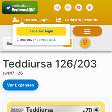
Verificada por
Faça seu Login
Cadastro Revenda
Faça seu login
Cliente novo?
Comece aqui.
0
Teddiursa 126/203
swsh7-126
Ver Expansao