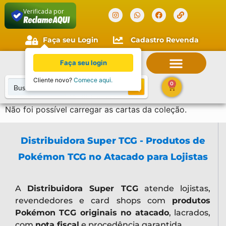
Verificada por
Faça seu Login
Cadastro Revenda
Faça seu login
Cliente novo?
Comece aqui.
0
Não foi possível carregar as cartas da coleção.
Distribuidora Super TCG - Produtos de
Pokémon TCG no Atacado para Lojistas
A
Distribuidora Super TCG
atende lojistas,
revendedores e card shops com
produtos
Pokémon TCG originais no atacado
, lacrados,
com
nota fiscal
e procedência garantida.