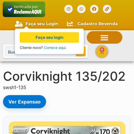
Verificada por
Faça seu Login
Cadastro Revenda
Faça seu login
Cliente novo?
Comece aqui.
0
Corviknight 135/202
swsh1-135
Ver Expansao