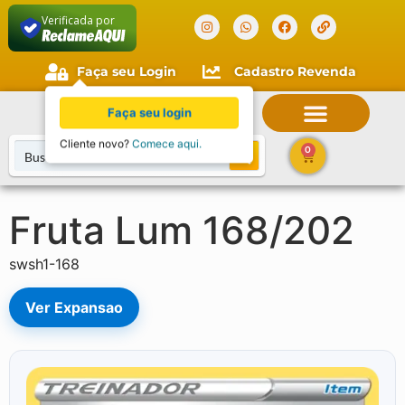
Verificada por
Faça seu Login
Cadastro Revenda
Faça seu login
Cliente novo?
Comece aqui.
0
Fruta Lum 168/202
swsh1-168
Ver Expansao