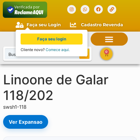
Verificada por
Faça seu Login
Cadastro Revenda
Faça seu login
Cliente novo?
Comece aqui.
0
Linoone de Galar
118/202
swsh1-118
Ver Expansao