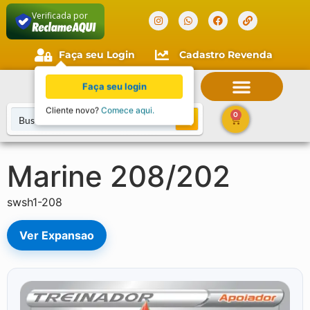
Verificada por
Faça seu Login
Cadastro Revenda
Faça seu login
Cliente novo?
Comece aqui.
0
Marine 208/202
swsh1-208
Ver Expansao