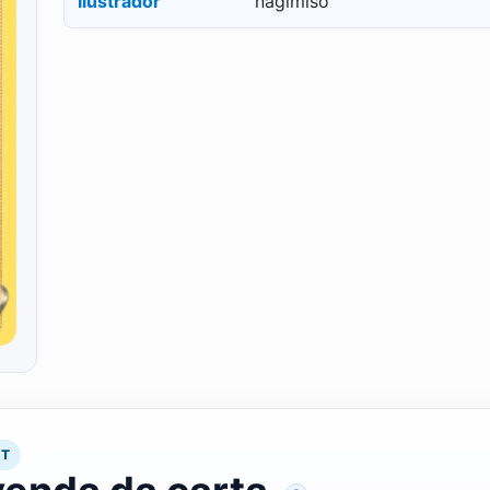
Ilustrador
nagimiso
RT