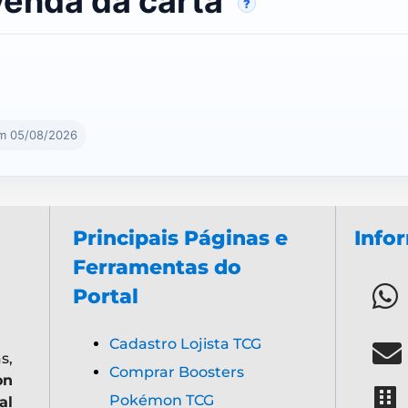
venda da carta
?
em 05/08/2026
Principais Páginas e
Info
Ferramentas do
Portal
Cadastro Lojista TCG
s,
Comprar Boosters
on
Pokémon TCG
al