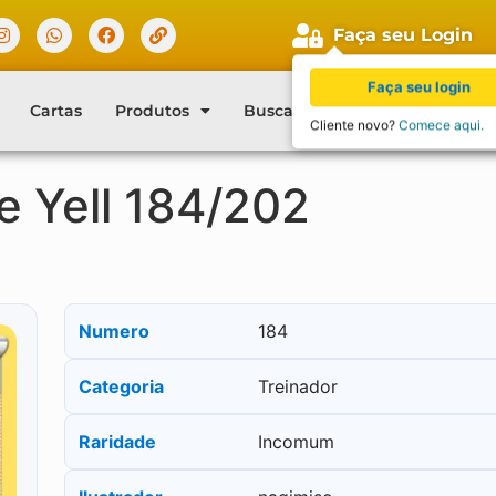
Faça seu Login
Faça seu login
Cartas
Produtos
Buscar Cartas
Blog
Con
Cliente novo?
Comece aqui.
e Yell 184/202
Numero
184
Categoria
Treinador
Raridade
Incomum